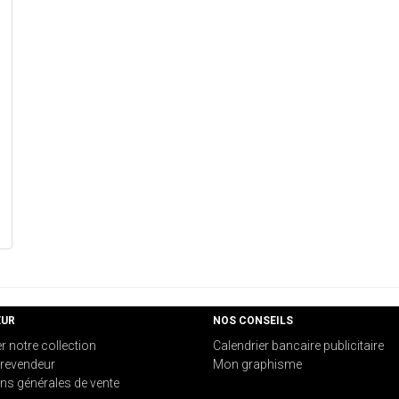
EUR
NOS CONSEILS
er notre collection
Calendrier bancaire publicitaire
revendeur
Mon graphisme
ns générales de vente