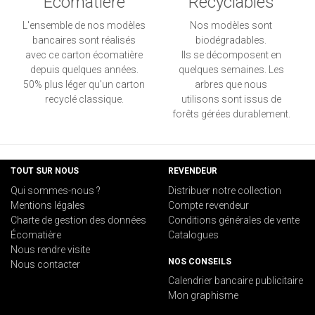
Ecomatière
Recyclables
L'ensemble de nos modèles
Nos modèles sont
bancaires sont réalisés
biodégradables.
avec ce carton écomatière
Ils se décomposent en
depuis quelques années.
quelques semaines. Les
50% plus léger qu'un carton
arbres que nous
recyclé classique.
utilisons sont issus de
forêts gérées durablement.
TOUT SUR NOUS
REVENDEUR
Qui sommes-nous ?
Distribuer notre collection
Mentions légales
Compte revendeur
Charte de gestion des données
Conditions générales de vente
Écomatière
Catalogues
Nous rendre visite
NOS CONSEILS
Nous contacter
Calendrier bancaire publicitaire
Mon graphisme