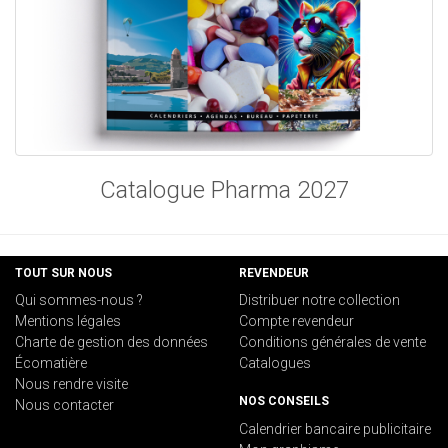
Catalogue Pharma 2027
TOUT SUR NOUS
REVENDEUR
Qui sommes-nous ?
Distribuer notre collection
Mentions légales
Compte revendeur
Charte de gestion des données
Conditions générales de vente
Écomatière
Catalogues
Nous rendre visite
NOS CONSEILS
Nous contacter
Calendrier bancaire publicitaire