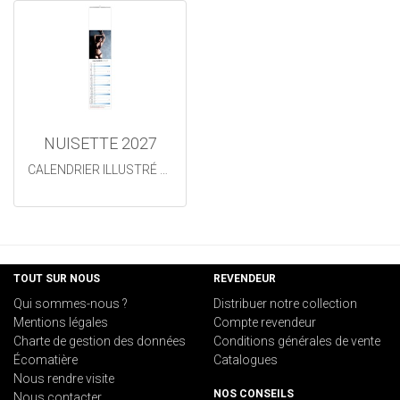
NUISETTE 2027
CALENDRIER ILLUSTRÉ 12 FEUILLETS
TOUT SUR NOUS
REVENDEUR
Qui sommes-nous ?
Distribuer notre collection
Mentions légales
Compte revendeur
Charte de gestion des données
Conditions générales de vente
Écomatière
Catalogues
Nous rendre visite
NOS CONSEILS
Nous contacter