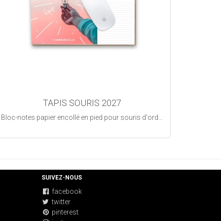
TAPIS SOURIS 2027
Bloc-notes papier encollé en pied pour souris d'ordinateur
SUIVEZ-NOUS
facebook
twitter
pinterest