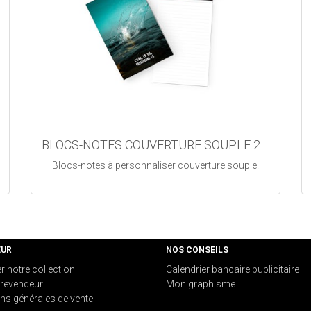
BLOCS-NOTES COUVERTURE SOUPLE 2027
Blocs-notes à personnaliser couverture souple.
EUR
NOS CONSEILS
er notre collection
Calendrier bancaire publicitaire
revendeur
Mon graphisme
ns générales de vente