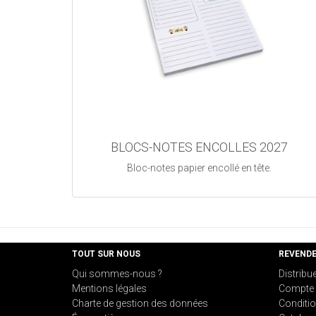
BLOCS-NOTES ENCOLLES 2027
Bloc-notes papier encollé en tête.
TOUT SUR NOUS
REVEND
Qui sommes-nous ?
Distribu
Mentions légales
Compte 
Charte de gestion des données
Conditio