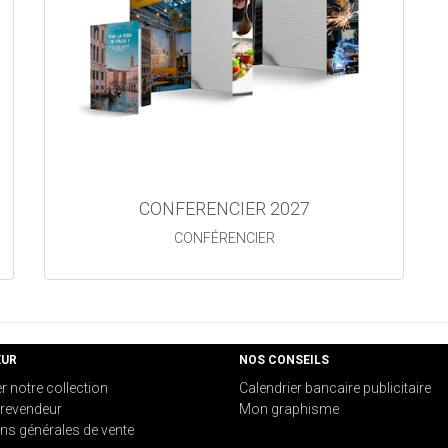
CONFERENCIER 2027
CONFÉRENCIER
EUR
NOS CONSEILS
er notre collection
Calendrier bancaire publicitaire
revendeur
Mon graphisme
ns générales de vente