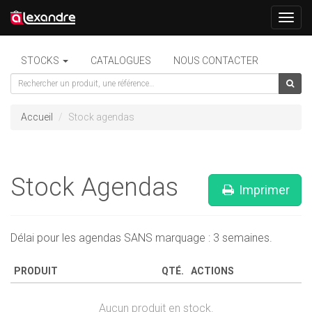
Toggl
navig
STOCKS
CATALOGUES
NOUS CONTACTER
Accueil
Stock agendas
Stock Agendas
Imprimer
Délai pour les agendas SANS marquage : 3 semaines.
PRODUIT
QTÉ.
ACTIONS
Aucun produit en stock.