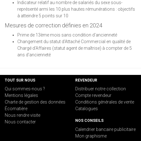
Indicateur relatif au nombre de salariés du sexe sous-
représenté armi les 10 plus hautes rémunérations : objectifs
à atteindre 5 points sur 10
Mesures de correction définies en 2024
Prime de 13ème mois sans condition d'ancienneté
Changement du statut d'Attaché Commercial en qualité de
Chargé d'Affaires (statut agent de maîtrise) à compter de 5
ans d'ancienneté
TOUT SUR NOUS
REVENDEUR
Qui sommes-nous ?
Distribuer notre collection
Mentions légales
Compte revendeur
Charte de gestion des données
Conditions générales de vente
Écomatière
Catalogues
Nous rendre visite
NOS CONSEILS
Nous contacter
Calendrier bancaire publicitaire
Mon graphisme