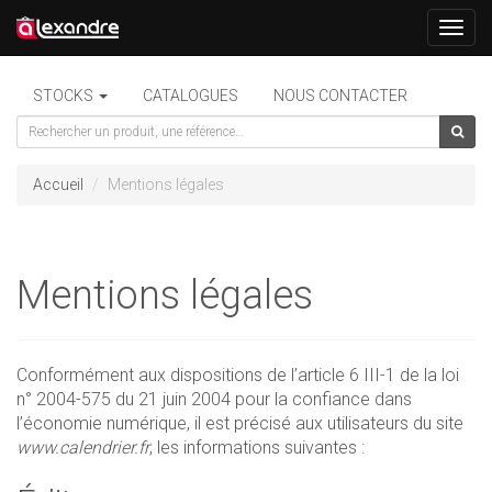
Toggl
navig
STOCKS
CATALOGUES
NOUS CONTACTER
Accueil
Mentions légales
Mentions légales
Conformément aux dispositions de l’article 6 III-1 de la loi
n° 2004-575 du 21 juin 2004 pour la confiance dans
l’économie numérique, il est précisé aux utilisateurs du site
www.calendrier.fr
, les informations suivantes :