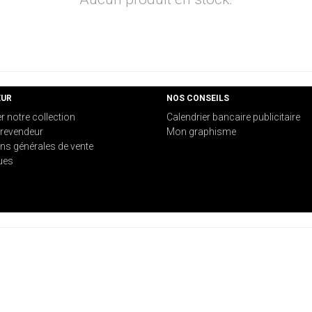
EUR
NOS CONSEILS
er notre collection
Calendrier bancaire publicitaire
revendeur
Mon graphisme
ns générales de vente
ues