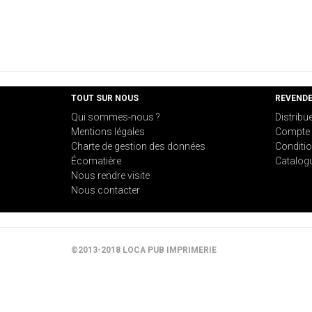
TOUT SUR NOUS
REVEND
Qui sommes-nous ?
Distribu
Mentions légales
Compte 
Charte de gestion des données
Conditio
Écomatière
Catalog
Nous rendre visite
Nous contacter
©2013-2018 LOCA PUB IMPRIMERIE