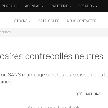
BUREAU
AGENDAS
PAPETERIE
CRÉATION
STOCKS
CATALOGUES
NOUS CONTACTER
 neutres
caires contrecollés neutres
ou SANS marquage sont toujours disponibles tout
aines.
QTÉ.
ACTIONS
Aucun produit en stock.