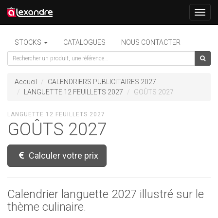
Toggl
navig
STOCKS
CATALOGUES
NOUS CONTACTER
Accueil
CALENDRIERS PUBLICITAIRES 2027
LANGUETTE 12 FEUILLETS 2027
GOÛTS 2027
LANGUETTE 12 FEUILLETS 2027
GOÛTS 2027
Calculer votre prix
Calendrier languette 2027 illustré sur le
thème culinaire.