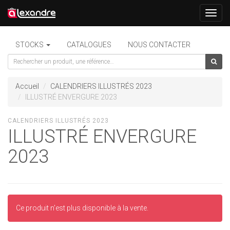
Toggl
navig
STOCKS
CATALOGUES
NOUS CONTACTER
Accueil
CALENDRIERS ILLUSTRÉS 2023
ILLUSTRÉ ENVERGURE 2023
CALENDRIERS ILLUSTRÉS 2023
ILLUSTRÉ ENVERGURE
2023
Ce produit n'est plus disponible à la vente.