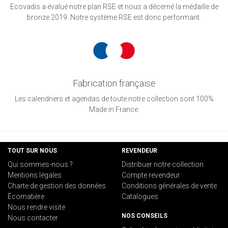
Ecovadis a évalué notre plan RSE et nous a décerné la médaille de
bronze 2019. Notre système RSE est donc performant.
Fabrication française
Les calendriers et agendas de toute notre collection sont 100%
Made in France.
TOUT SUR NOUS
REVENDEUR
Qui sommes-nous ?
Distribuer notre collection
Mentions légales
Compte revendeur
Charte de gestion des données
Conditions générales de vente
Écomatière
Catalogues
Nous rendre visite
NOS CONSEILS
Nous contacter