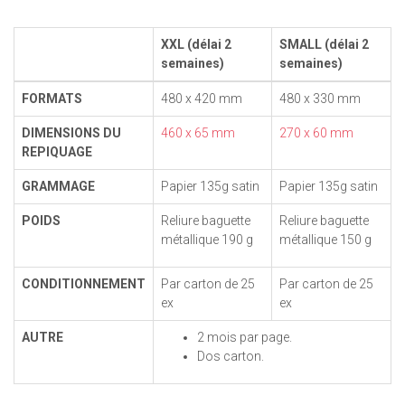
XXL (délai 2
SMALL (délai 2
semaines)
semaines)
FORMATS
480 x 420 mm
480 x 330 mm
DIMENSIONS DU
460 x 65 mm
270 x 60 mm
REPIQUAGE
GRAMMAGE
Papier 135g satin
Papier 135g satin
POIDS
Reliure baguette
Reliure baguette
métallique 190 g
métallique 150 g
CONDITIONNEMENT
Par carton de 25
Par carton de 25
ex
ex
AUTRE
2 mois par page.
Dos carton.