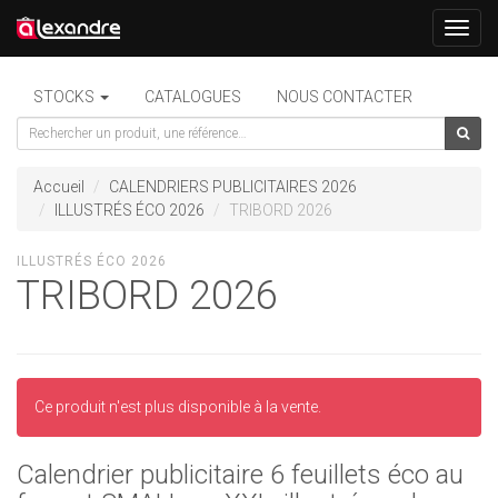
Toggl
navig
STOCKS
CATALOGUES
NOUS CONTACTER
Accueil
CALENDRIERS PUBLICITAIRES 2026
ILLUSTRÉS ÉCO 2026
TRIBORD 2026
ILLUSTRÉS ÉCO 2026
TRIBORD 2026
Ce produit n'est plus disponible à la vente.
Calendrier publicitaire 6 feuillets éco au